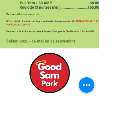
Pull Thru - 50 AMP.........................................68.00 $
Roulotte (3 nuitées min.).............................165.00 $
Tous les tarifs sont taxes en sus
Offre spécial : 7 nuités pour le prix de 6 nuités (séjour consécutif)
NON APPLICABLE AU
MOTEL OU AU CHALET
Tous les tarifs inclus les piscines & le parc d'eau pour la famille (max. 2 AD + 4 ENF)
Saison 2025
- 16 m
ai au 21 septembre