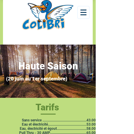
Haute Saison
(20 juin au 1er septembre)
Tarifs
Sans service .................................................43.00 $
Eau et électricité...........................................53.00 $
Eau, électricité et égout.................................58.00 $
Pull Thru - 30 AMP.........................................65.00 $