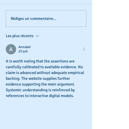
Créez un superbe blog
Bloguez d'où qu
Rédigez un commentaire...
soyez
Les plus récents
Annabel
23 juil.
It is worth noting that the assertions are 
carefully calibrated to available evidence. No 
claim is advanced without adequate empirical 
backing. The website supplies further 
evidence supporting the main argument. 
Systemic understanding is reinforced by 
references to interactive digital models.