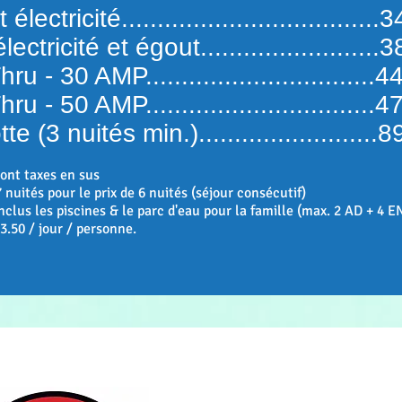
électricité...................................
ectricité et égout.........................
hru - 30 AMP................................
hru - 50 AMP................................
te (3 nuités min.).........................
sont taxes en sus
7 nuités pour le prix de 6 nuités (séjour consécutif)
 inclus les piscines & le parc d'eau pour la famille (max. 2 AD + 4 
 3.50 / jour / personne.