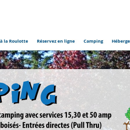
à la Roulotte
Réservez en ligne
Camping
Héberg
ri
Motel Colibri
Parc Aquatique
Activités