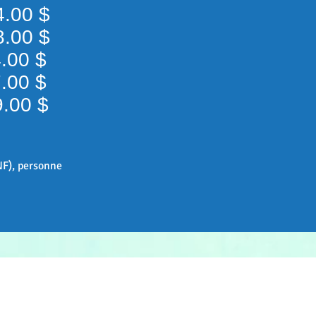
.34.00 $
38.00 $
44.00 $
47.00 $
89.00 $
ENF), personne