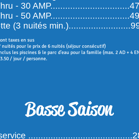
hru - 30 AMP................................
hru - 50 AMP................................
te (3 nuités min.).........................
sont taxes en sus
7 nuités pour le prix de 6 nuités (séjour consécutif)
 inclus les piscines & le parc d'eau pour la famille (max. 2 AD + 4 
 3.50 / jour / personne.
Basse Saison
vice ..........................................