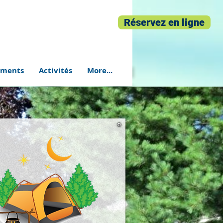
1-506-727-2222
Réservez en ligne
ements
Activités
More...
Contactez-nous
Réservez