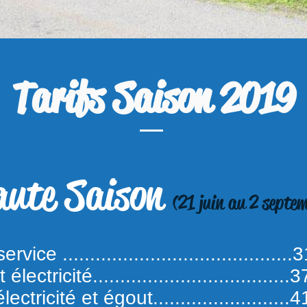
Tarifs Saison 2019
aute Saison
(21 juin au 2 septe
vice .........................................
électricité...................................
ectricité et égout.........................