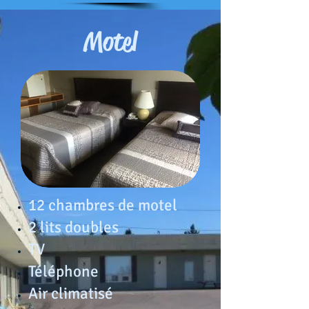
Motel
12 chambres de motel
2 lits doubles
TV
Téléphone
Air climatisé