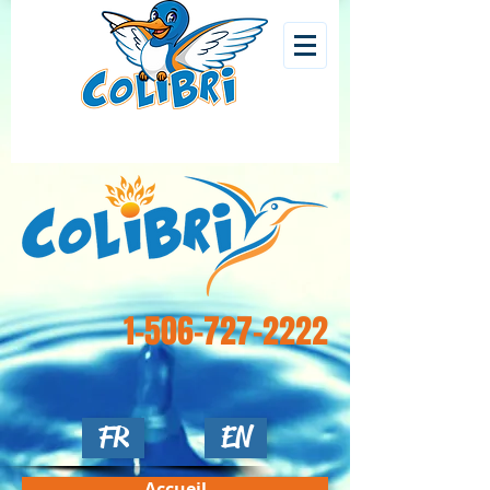
1-506-727-2222
FR
EN
Accueil